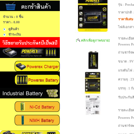
รุ่น :
Precha
ราคาปกติ 
จำนวน : 0 ชิ้น
ราคาพิเศษ
ราคา :
0.00
ไฟล์เอกสา
ดูสินค้า
ชำระเงิน
รายละเอียด
[
คลิกเพื่อดูภาพขยาย]
Powerex P
ถ่านชาร์จพ
ขนาด : 9V
แรงดันไฟ :
ความจุ : 
บรรจุ : 1 ก
รับประกันสิ
รายละเอียด
Powerex P
ถ่านชาร์จพ