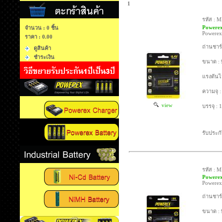
1
รหัส : 
Powerex
จำนวน : 0 ชิ้น
Powerex
ราคา :
0.00
ถ่านชาร
ดูสินค้า
ชำระเงิน
ขนาด :
แรงดันไ
ความจุ 
view
บรรจุ : 
รับประกั
รหัส : 
Powerex
Powerex
ถ่านชาร
ขนาด :