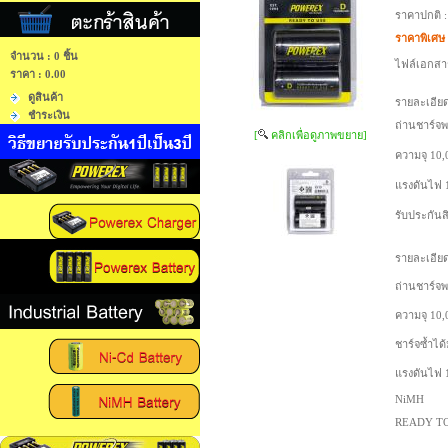
ราคาปกติ 
ราคาพิเศษ
จำนวน : 0 ชิ้น
ไฟล์เอกสา
ราคา :
0.00
ดูสินค้า
รายละเอียด
ชำระเงิน
ถ่านชาร์จพ
[
คลิกเพื่อดูภาพขยาย]
ความจุ 10
แรงดันไฟ 
รับประกันสิ
รายละเอียด
ถ่านชาร์จพ
ความจุ 10
ชาร์จซ้ำได้
แรงดันไฟ 
NiMH
READY T