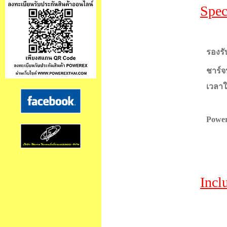
Spec
รองรั
ชาร์จป
เวลาใ
Power
Incl