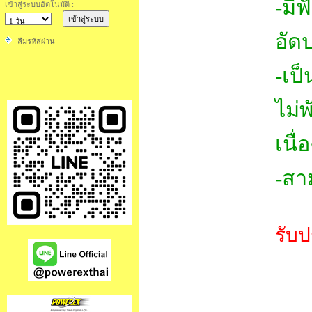
-มี
เข้าสู่ระบบอัตโนมัติ :
อัดป
ลืมรหัสผ่าน
-เป
ไม่
เนื่
-สา
รับป