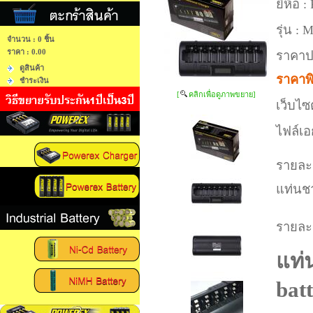
ยี่ห้อ :
รุ่น :
M
จำนวน : 0 ชิ้น
ราคา :
0.00
ราคาป
ดูสินค้า
ราคาพ
ชำระเงิน
[
คลิกเพื่อดูภาพขยาย]
เว็บไซต
ไฟล์เอ
รายละเ
แท่นชา
รายละเ
แท่
bat